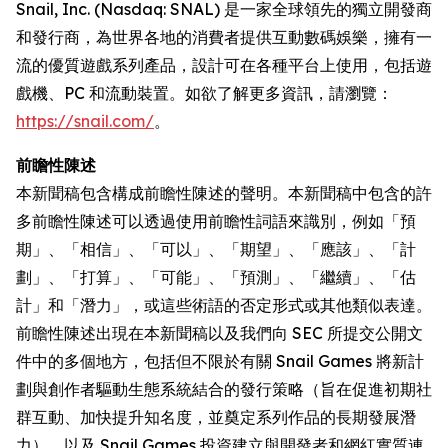
Snail, Inc. (Nasdaq: SNAL) 是一家全球領先的獨立開發商
和發行商，為世界各地的消費者提供互動數碼娛樂，擁有一
流的優質遊戲系列產品，設計可在各種平台上使用，包括遊
戲機、PC 和流動裝置。如欲了解更多資訊，請瀏覽：
https://snail.com/
。
前瞻性陳述
本新聞稿包含構成前瞻性陳述的聲明。本新聞稿中包含的許
多前瞻性陳述可以透過使用前瞻性詞語來識別，例如「預
期」、「相信」、「可以」、「期望」、「應該」、「計
劃」、「打算」、「可能」、「預測」、「繼續」、「估
計」和「潛力」，或這些術語的否定形式或其他類似表達。
前瞻性陳述出現在本新聞稿以及我們向 SEC 所提交公開文
件中的多個地方，包括但不限於有關 Snail Games 將新計
劃與創作者驅動生態系統結合的發行策略（旨在促進初期社
群互動、加快提升知名度，並奠定系列作品的長期發展潛
力），以及 Snail Games 投資建立與開發者和網紅實質連