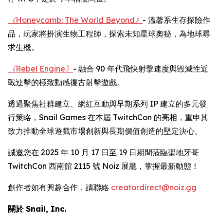
《Honeycomb: The World Beyond》
- 溫馨系生存探險作
品，玩家將扮演生物工程師，探索未知星球奧秘，為地球尋
求生機。
《Rebel Engine》
- 融合 90 年代飛快射擊速度與毀滅性近
戰連擊的極致動感復古射擊遊戲。
透過聚焦社群建立、網紅互動與早期系列 IP 建立的多元發
行策略，Snail Games 在本屆 TwitchCon 的亮相，重申其
致力推動全球遊戲市場創新與長期價值創造的堅定決心。
誠邀您在 2025 年 10 月 17 日至 19 日期間蒞臨聖地牙哥
TwitchCon 西南館 2115 號 Noiz 展廳，掌握最新動態！
創作者如有興趣合作，請聯絡
creatordirect@noiz.gg
關於 Snail, Inc.