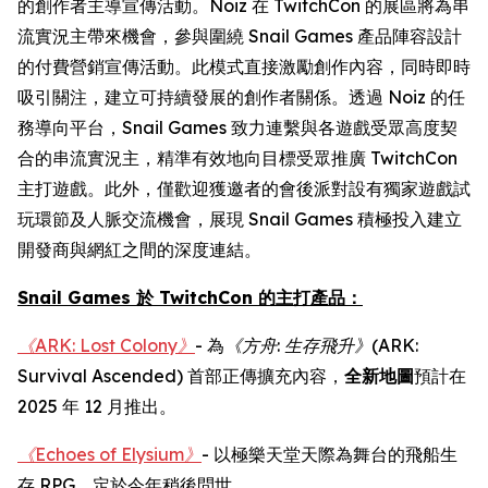
的創作者主導宣傳活動。Noiz 在 TwitchCon 的展區將為串
流實況主帶來機會，參與圍繞 Snail Games 產品陣容設計
的付費營銷宣傳活動。此模式直接激勵創作內容，同時即時
吸引關注，建立可持續發展的創作者關係。透過 Noiz 的任
務導向平台，Snail Games 致力連繫與各遊戲受眾高度契
合的串流實況主，精準有效地向目標受眾推廣 TwitchCon
主打遊戲。此外，僅歡迎獲邀者的會後派對設有獨家遊戲試
玩環節及人脈交流機會，展現 Snail Games 積極投入建立
開發商與網紅之間的深度連結。
Snail Games 於 TwitchCon 的主打產品：
《ARK: Lost Colony》
- 為
《方舟
:
生存飛升》
(ARK:
Survival Ascended)
首部正傳擴充內容，
全新地圖
預計在
2025 年 12 月推出。
《Echoes of Elysium》
- 以極樂天堂天際為舞台的飛船生
存 RPG，定於今年稍後問世。