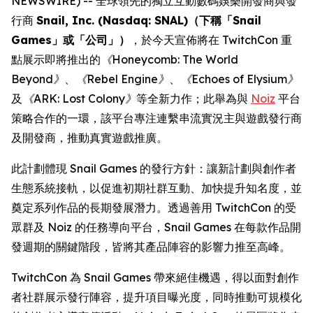
NEWSWIRE) -- 全球領先的獨立互動數碼娛樂開發商與發
行商
Snail, Inc. (Nasdaq: SNAL)（下稱「Snail
Games」或「公司」）
，於今天宣佈將在 TwitchCon 重
點展示即將推出的
《Honeycomb: The World
Beyond》
、
《Rebel Engine》
、
《Echoes of Elysium》
及
《ARK: Lost Colony》
等全新力作；此舉為與
Noiz
平台
策略合作的一環，該平台專注連繫串流實況主與遊戲發行商
及開發商，推動真實遊戲推廣。
此計劃體現 Snail Games 的發行方針：讓新計劃與創作者
生態系統接軌，以促進初期社群互動、加快提升知名度，並
奠定系列作品的長期發展潛力。透過善用 TwitchCon 的受
眾群及 Noiz 的任務導向平台，Snail Games 在每款作品開
發週期的關鍵階段，皆將其產品陣容的影響力推至高峰。
TwitchCon 為 Snail Games 帶來絕佳機遇，得以面對創作
者社群展示發行陣容，提升項目曝光度，同時推動可規模化