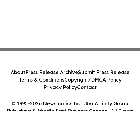
About
Press Release Archive
Submit Press Release
Terms & Conditions
Copyright/DMCA Policy
Privacy Policy
Contact
© 1995-2026 Newsmatics Inc. dba Affinity Group
Publishing & Middle East Business Channel. All Rights
Reserved.
Cookie Settings / Your Privacy Choices