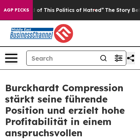
 of This Politics of Hatred”
The Story Behind Trump’s 
AGP PICKS
Burckhardt Compression
stärkt seine führende
Position und erzielt hohe
Profitabilität in einem
anspruchsvollen